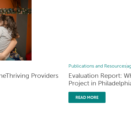
Publications and Resources
a
heThriving Providers
Evaluation Report: W
Project in Philadelphi
READ MORE