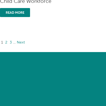
Child Care Workforce
READ MORE
1
2
3
…
Next